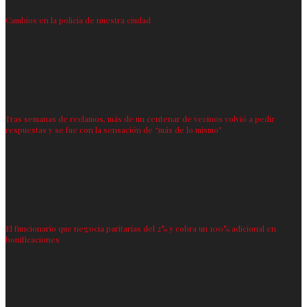
Cambios en la policía de nuestra ciudad
Tras semanas de reclamos, más de un centenar de vecinos volvió a pedir
respuestas y se fue con la sensación de “más de lo mismo”
El funcionario que negocia paritarias del 2% y cobra un 100% adicional en
bonificaciones