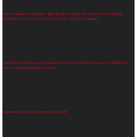
Tras semanas de reclamos, más de un centenar de vecinos volvió a pedir
respuestas y se fue con la sensación de “más de lo mismo”
Tragedia en la ruta 192: siete muertos tras un violento choque en el límite de
torres con Exaltación de la Cruz
Cambios en la policía de nuestra ciudad