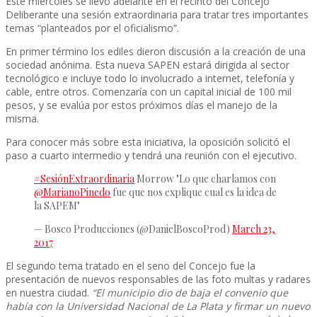
Este miércoles se llevó adelante en el recinto del Concejo
Deliberante una sesión extraordinaria para tratar tres importantes
temas “planteados por el oficialismo”.
En primer término los ediles dieron discusión a la creación de una
sociedad anónima. Esta nueva SAPEN estará dirigida al sector
tecnológico e incluye todo lo involucrado a internet, telefonía y
cable, entre otros. Comenzaría con un capital inicial de 100 mil
pesos, y se evalúa por estos próximos días el manejo de la
misma.
Para conocer más sobre esta iniciativa, la oposición solicitó el
paso a cuarto intermedio y tendrá una reunión con el ejecutivo.
#SesiónExtraordinaria
Morrow "Lo que charlamos con
@MarianoPinedo
fue que nos explique cual es la idea de
la SAPEM"
— Bosco Producciones (@DanielBoscoProd)
March 23,
2017
El segundo tema tratado en el seno del Concejo fue la
presentación de nuevos responsables de las foto multas y radares
en nuestra ciudad.
“El municipio dio de baja el convenio que
había con la Universidad Nacional de La Plata y firmar un nuevo