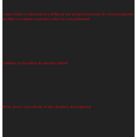
Comerciantes comenzaron a delinear una propuesta propia de estacionamiento
medido y reclaman controles sobre la venta informal
Cambios en la policía de nuestra ciudad
El río Areco, visto desde el aire después del temporal