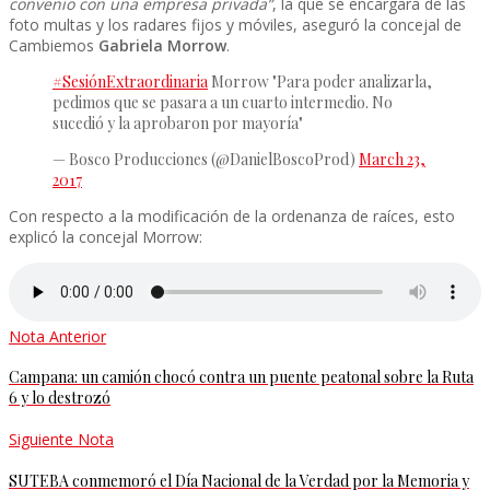
convenio con una empresa privada”
, la que se encargará de las
foto multas y los radares fijos y móviles, aseguró la concejal de
Cambiemos
Gabriela Morrow
.
#SesiónExtraordinaria
Morrow "Para poder analizarla,
pedimos que se pasara a un cuarto intermedio. No
sucedió y la aprobaron por mayoría"
— Bosco Producciones (@DanielBoscoProd)
March 23,
2017
Con respecto a la modificación de la ordenanza de raíces, esto
explicó la concejal Morrow:
Nota Anterior
Campana: un camión chocó contra un puente peatonal sobre la Ruta
6 y lo destrozó
Siguiente Nota
SUTEBA conmemoró el Día Nacional de la Verdad por la Memoria y