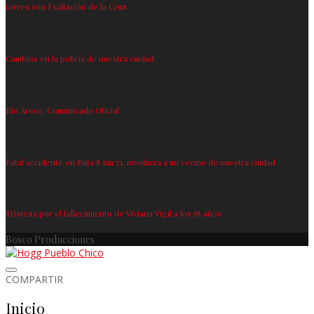
torres con Exaltación de la Cruz
Cambios en la policía de nuestra ciudad
Rio Areco: Comunicado Oficial
Fatal accidente en Ruta 8 km 71, involucra a un vecino de nuestra ciudad
Tristeza por el fallecimiento de Viviana Vigil a los 58 años
Bosco Producciones
COMPARTIR
Inicio