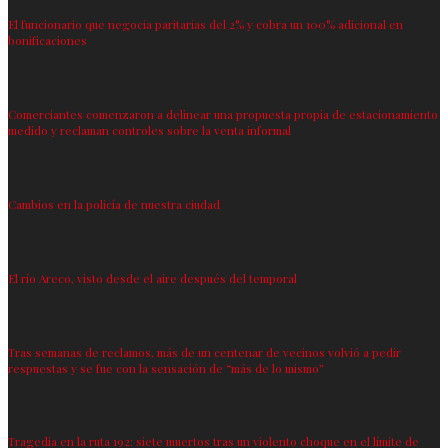
El funcionario que negocia paritarias del 2% y cobra un 100% adicional en
bonificaciones
Comerciantes comenzaron a delinear una propuesta propia de estacionamiento
medido y reclaman controles sobre la venta informal
Cambios en la policía de nuestra ciudad
El río Areco, visto desde el aire después del temporal
Tras semanas de reclamos, más de un centenar de vecinos volvió a pedir
respuestas y se fue con la sensación de “más de lo mismo”
Tragedia en la ruta 192: siete muertos tras un violento choque en el límite de