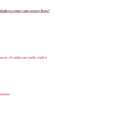
siquiera como caso sospechoso"
anear: el cambio que nadie explicó
unicipio