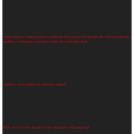
Comerciantes comenzaron a delinear una propuesta propia de estacionamiento
medido y reclaman controles sobre la venta informal
Cambios en la policía de nuestra ciudad
El río Areco, visto desde el aire después del temporal