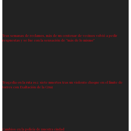
Tras semanas de reclamos, más de un centenar de vecinos volvió a pedir
respuestas y se fue con la sensación de “más de lo mismo”
Tragedia en la ruta 192: siete muertos tras un violento choque en el límite de
torres con Exaltación de la Cruz
Cambios en la policía de nuestra ciudad