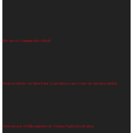
Rio Areco: Comunicado Oficial
Fatal accidente en Ruta 8 km 71, involucra a un vecino de nuestra ciudad
Tristeza por el fallecimiento de Viviana Vigil a los 58 años