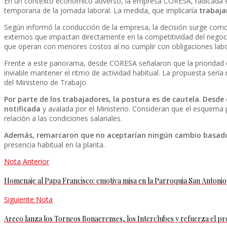
En un contexto económico adverso, la empresa CORESA, radicada en
temporaria de la jornada laboral. La medida, que implicaría
trabajar
Según informó la conducción de la empresa, la decisión surge como
externos que impactan directamente en la competitividad del negoci
que operan con menores costos al no cumplir con obligaciones labo
Frente a este panorama, desde CORESA señalaron que la prioridad e
inviable mantener el ritmo de actividad habitual. La propuesta serí
del Ministerio de Trabajo.
Por parte de los trabajadores, la postura es de cautela
.
Desde e
notificada
y avalada por el Ministerio. Consideran que el esquema 
relación a las condiciones salariales.
Además, remarcaron que no aceptarían ningún cambio basado
presencia habitual en la planta.
Nota Anterior
Homenaje al Papa Francisco: emotiva misa en la Parroquia San Antonio
Siguiente Nota
Areco lanza los Torneos Bonaerenses, los Interclubes y refuerza el 