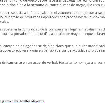
 San Antonio de Areco desde hace tres décadas, se reunió con sus 
 solo dos días a la semana durante el mes de mayo,
fue comunica
 una respuesta a la fuerte caída en el volumen de trabajo que arra
o: el ingreso de productos importados con precios hasta un 25% más b
rales.
s sostener la continuidad de la compañía sin llegar a medidas más d
a reducir la jornada durante 18 días a lo largo de mayo, aunque acla
l cuerpo de delegados se dejó en claro que cualquier modifica
propuesto equivale a una suspensión parcial de actividades, lo que im
 únicamente en un acuerdo verbal
. Hasta tanto no haya una comu
programa para Adultos Mayores