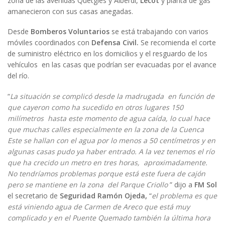
zona de las avenidas Quetgles y Alberdi,
Lecot
y planta de gas
amanecieron con sus casas anegadas.
Desde
Bomberos Voluntarios
se está trabajando con varios
móviles coordinados con
Defensa Civil.
Se recomienda el corte
de suministro eléctrico en los domicilios y el resguardo de los
vehículos en las casas que podrían ser evacuadas por el avance
del río.
“
La situación se complicó desde la madrugada en función de
que cayeron como ha sucedido en otros lugares 150
milímetros hasta este momento de agua caída, lo cual hace
que muchas calles especialmente en la zona de la Cuenca
Este se hallan con el agua por lo menos a 50 centímetros y en
algunas casas pudo ya haber entrado. A la vez tenemos el río
que ha crecido un metro en tres horas, aproximadamente.
No tendríamos problemas porque está este fuera de cajón
pero se mantiene en la zona del Parque Criollo
” dijo a
FM Sol
el secretario de
Seguridad Ramón Ojeda,
“
el problema es que
está viniendo agua de Carmen de Areco que está muy
complicado y en el Puente Quemado también la última hora