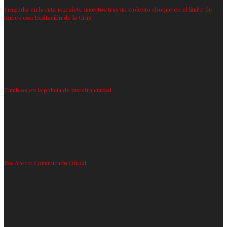
Tragedia en la ruta 192: siete muertos tras un violento choque en el límite de
torres con Exaltación de la Cruz
Cambios en la policía de nuestra ciudad
Rio Areco: Comunicado Oficial