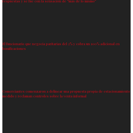
respuestas y se fue con la sensación de “más de lo mismo”
El funcionario que negocia paritarias del 2% y cobra un 100% adicional en
bonificaciones
Comerciantes comenzaron a delinear una propuesta propia de estacionamiento
medido y reclaman controles sobre la venta informal