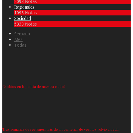
2093 Notas
Regionales
1093 Notas
Sociedad
5338 Notas
Semana
Mes
Todas
Cambios en la policía de nuestra ciudad
Tras semanas de reclamos, más de un centenar de vecinos volvió a pedir