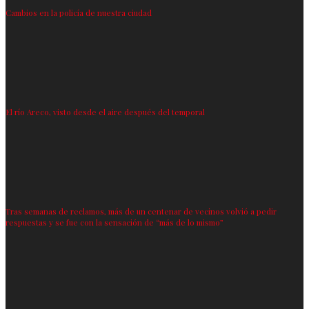
Cambios en la policía de nuestra ciudad
El río Areco, visto desde el aire después del temporal
Tras semanas de reclamos, más de un centenar de vecinos volvió a pedir
respuestas y se fue con la sensación de “más de lo mismo”