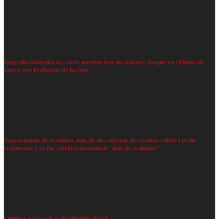
Tragedia en la ruta 192: siete muertos tras un violento choque en el límite de
torres con Exaltación de la Cruz
Tras semanas de reclamos, más de un centenar de vecinos volvió a pedir
respuestas y se fue con la sensación de “más de lo mismo”
Cambios en la policía de nuestra ciudad