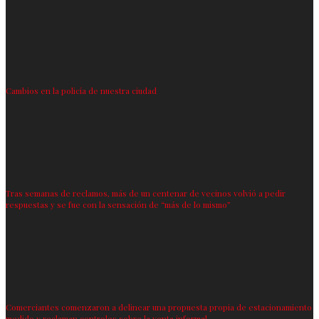
Cambios en la policía de nuestra ciudad
Tras semanas de reclamos, más de un centenar de vecinos volvió a pedir
respuestas y se fue con la sensación de “más de lo mismo”
Comerciantes comenzaron a delinear una propuesta propia de estacionamiento
medido y reclaman controles sobre la venta informal