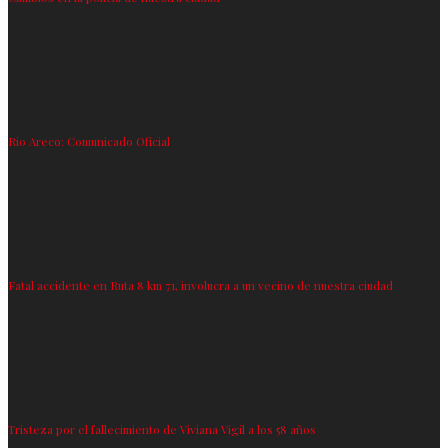
Rio Areco: Comunicado Oficial
Fatal accidente en Ruta 8 km 71, involucra a un vecino de nuestra ciudad
Tristeza por el fallecimiento de Viviana Vigil a los 58 años