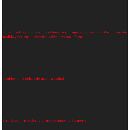
Comerciantes comenzaron a delinear una propuesta propia de estacionamiento
medido y reclaman controles sobre la venta informal
Cambios en la policía de nuestra ciudad
El río Areco, visto desde el aire después del temporal