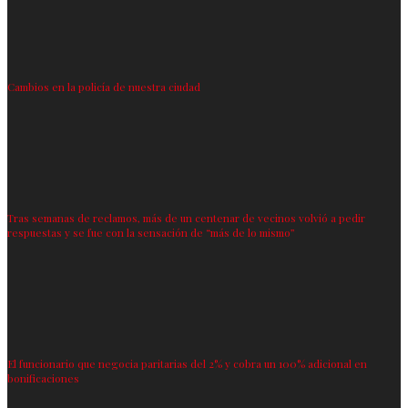
Cambios en la policía de nuestra ciudad
Tras semanas de reclamos, más de un centenar de vecinos volvió a pedir
respuestas y se fue con la sensación de “más de lo mismo”
El funcionario que negocia paritarias del 2% y cobra un 100% adicional en
bonificaciones