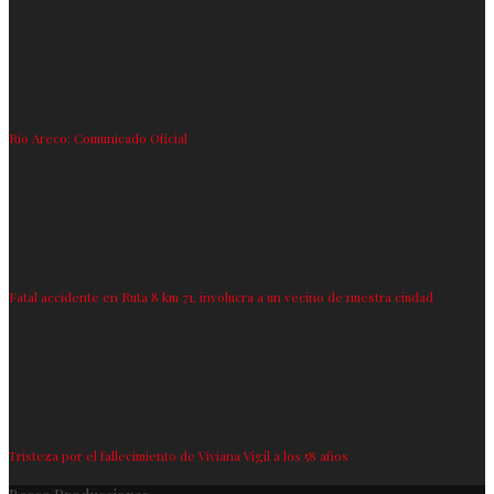
Rio Areco: Comunicado Oficial
Fatal accidente en Ruta 8 km 71, involucra a un vecino de nuestra ciudad
Tristeza por el fallecimiento de Viviana Vigil a los 58 años