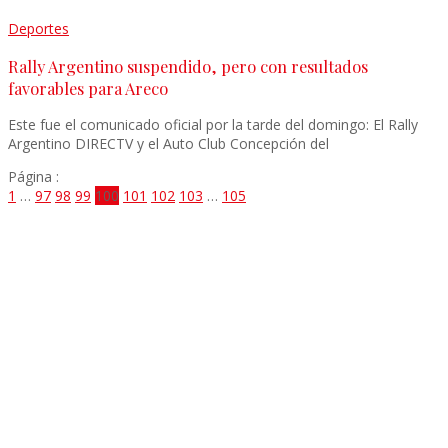
Deportes
Rally Argentino suspendido, pero con resultados
favorables para Areco
Este fue el comunicado oficial por la tarde del domingo: El Rally
Argentino DIRECTV y el Auto Club Concepción del
Página :
1
…
97
98
99
100
101
102
103
…
105