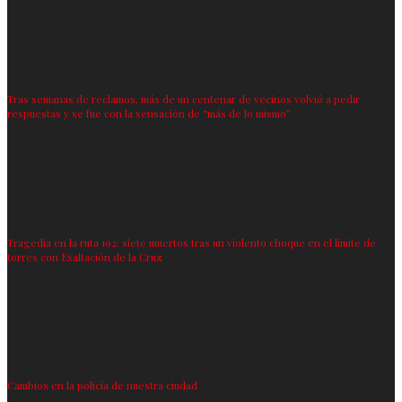
Tras semanas de reclamos, más de un centenar de vecinos volvió a pedir
respuestas y se fue con la sensación de “más de lo mismo”
Tragedia en la ruta 192: siete muertos tras un violento choque en el límite de
torres con Exaltación de la Cruz
Cambios en la policía de nuestra ciudad